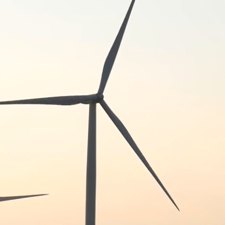
अध्यक्ष
श्री नीरज मंडलोई (आईएएस)
एसीएस (ऊर्जा) मध्य प्रदेश शासन, भोप
नामित निदेशक