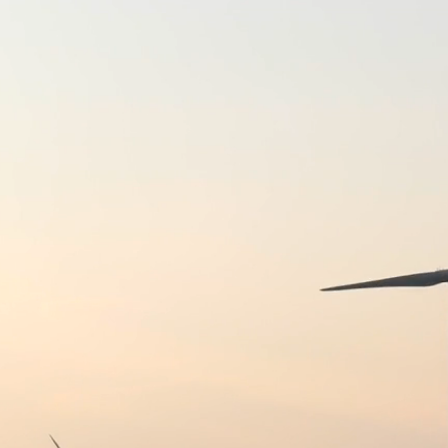
प्रबंध निदेशक
श्री अविनाश लवानिया (आईएएस)
ाल
एमडी एमपीपीएमसीएल, जबलपुर
नामित निदेशक