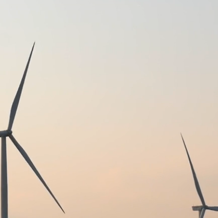
नामित निदेशक
श्री अनय द्विवेदी, (आईएएस)
एमडी, एमपीपीकेवीवीसीएल, जबलपुर
नामित निदेशक