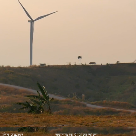
श्री क्षितिज सिंघल (आईएएस)
ज
एमडी, एमपीएमकेवीवीसीएल, भोपाल
स्वतंत्र निदेशक
श्री अनिल श्रीवास्तव
आईएएस (सेवानिवृत्त)
िमिटेड जबलपुर
संचालनः एम.पी.पी.एम.सी.एल