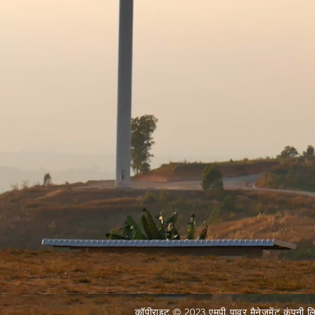
श्री अनूप कुमार सिंह (आईएएस)
एमडी, एमपीपीकेवीवीसीएल, इंदौर
स्वतंत्र निदेशक
डॉ. अनूप सिंह
प्रोफेसर, आईआईटी, कानपुर
कॉपीराइट © 2023 एमपी पावर मैनेजमेंट कंपनी ल